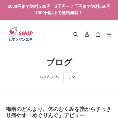
コ
3000円まで送料 300円 3千円～７千円まで送料650円
ン
7000円以上で送料無料！
テ
ン
ツ
に
検索
ログイン
カート
ス
キ
ッ
プ
ブログ
す
る
絞り込み方法
梅雨のどんより、体のむくみを指からすっき
り癌やす「めぐりんぐ」デビュー