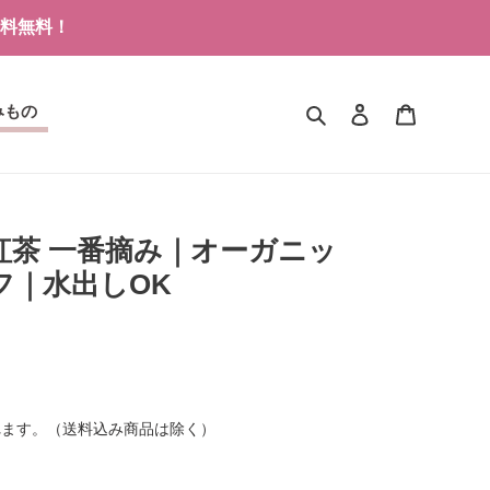
送料無料！
みもの
検索
ログイン
カート
紅茶 一番摘み｜オーガニッ
ーフ｜水出しOK
れます。（送料込み商品は除く）