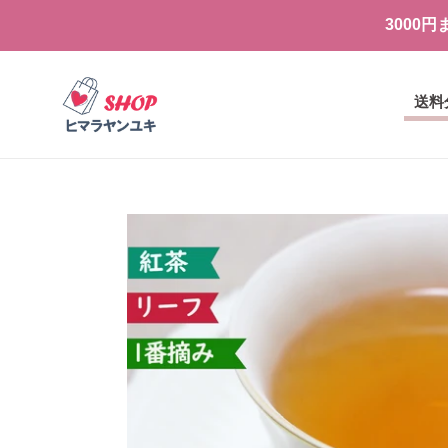
コ
3000
ン
テ
ン
ツ
送料
に
ス
キ
ッ
プ
す
る