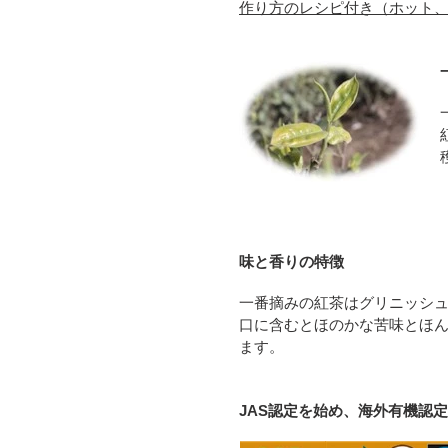
す
作り方のレシピ付き（ホット
る
味と香りの特徴
一番摘みの紅茶はグリニッシ
口に含むとほのかな苦味とほ
ます。
JAS認定を始め、海外有機認