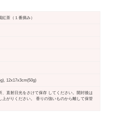
園紅茶（１番摘み）
g), 12x17x3cm(50g)
所、直射日光をさけて保存 してください。開封後は
し上がりください。 香りの強いものから離して保管
。
TTER