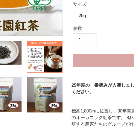
サイズ
個数
カ
ー
25年度の一番摘みが入荷しま
ト
ください。
に
商
品
標高1,800mに位置し、30
を
のオーガニック紅茶です。 8,
追
培する農家たちのグループが
加