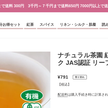
円まで送料 300円 3千円～７千円まで送料650円 7000円以上で
分お得セット
紅茶
スパイス
リネン・シルク・肌着
読
ナチュラル茶園 
ク JAS認証 リ
通
¥791
売り切れ
常
【税込】
価
配送料
は購入手続き時に計算さ
格