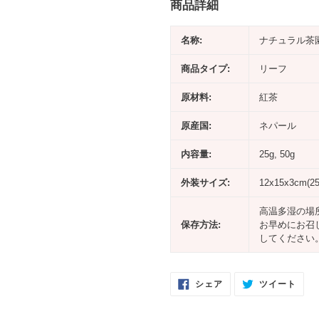
商品詳細
名称:
ナチュラル茶
商品タイプ:
リーフ
原材料:
紅茶
原産国:
ネパール
内容量:
25g, 50g
外装サイズ:
12x15x3cm(25
高温多湿の場
保存方法:
お早めにお召
してください
FACEBOOK
TWI
シェア
ツイート
で
に
シ
投
ェ
稿
ア
す